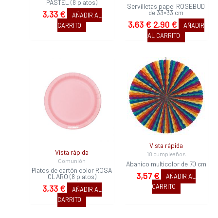
PASTEL (8 platos)
Servilletas papel ROSEBUD
de 33×33 cm
3,33
€
AÑADIR AL
3,63
€
2,90
€
CARRITO
AÑADIR
AL CARRITO
Vista rápida
Vista rápida
18 cumpleaños
Comunión
Abanico multicolor de 70 cm
Platos de cartón color ROSA
3,57
€
CLARO (8 platos)
AÑADIR AL
CARRITO
3,33
€
AÑADIR AL
CARRITO