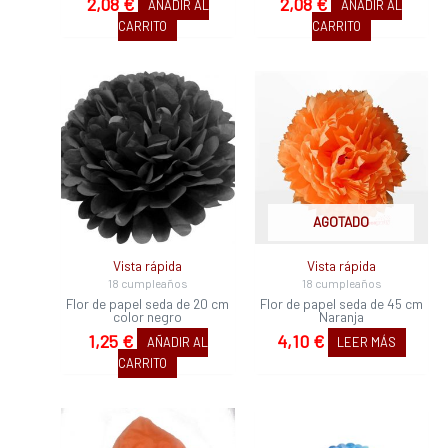
2,08
€
2,08
€
AÑADIR AL
AÑADIR AL
CARRITO
CARRITO
AGOTADO
Vista rápida
Vista rápida
18 cumpleaños
18 cumpleaños
Flor de papel seda de 20 cm
Flor de papel seda de 45 cm
color negro
Naranja
1,25
€
4,10
€
AÑADIR AL
LEER MÁS
CARRITO