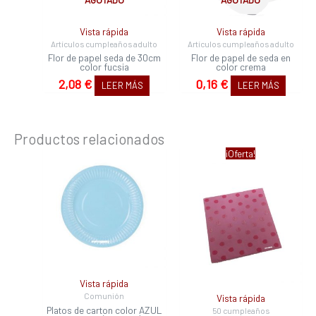
Vista rápida
Vista rápida
Artículos cumpleaños adulto
Artículos cumpleaños adulto
Flor de papel seda de 30cm
Flor de papel de seda en
color fucsia
color crema
2,08
€
0,16
€
LEER MÁS
LEER MÁS
Productos relacionados
El
El
¡Oferta!
precio
precio
original
actual
era:
es:
3,63 €.
2,90 €.
Vista rápida
Comunión
Vista rápida
Platos de carton color AZUL
50 cumpleaños