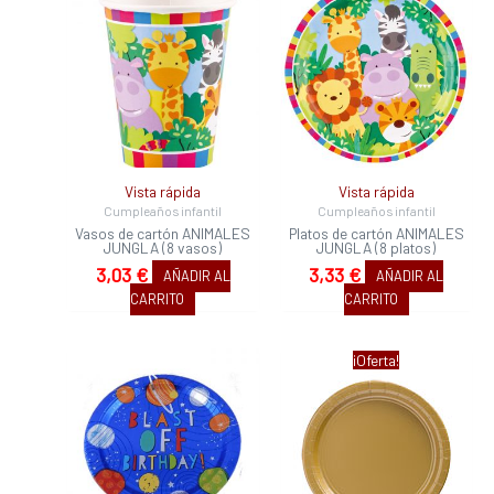
Vista rápida
Vista rápida
Cumpleaños infantil
Cumpleaños infantil
Vasos de cartón ANIMALES
Platos de cartón ANIMALES
JUNGLA (8 vasos)
JUNGLA (8 platos)
3,03
€
3,33
€
AÑADIR AL
AÑADIR AL
CARRITO
CARRITO
El
El
¡Oferta!
precio
precio
original
actual
era:
es:
3,33 €.
3,03 €.