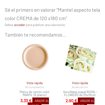
Sé el primero en valorar “Mantel aspecto tela
color CREMA de 120 x180 cm”
Debes
acceder
para publicar una valoración.
También te recomendamos…
Vista rápida
Vista rápida
50 cumpleaños
Bodas de Oro
Platos de cartón color
Servilletas papel ROYAL-
MARFIL (8 platos)
FLOWERS de 33x33cm
3,33
€
2,90
€
AÑADIR AL
AÑADIR AL