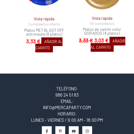
Vista rápida
Vista rápida
50 cumpleaños
Cumpleaños infantil
Platos de cartón color
Platos MET BLAST OFF
DORADOS (8 platos)
astronauta (8 platos)
3,33
€
3,03
€
3,33
€
AÑADIR
AÑADIR AL
AL CARRITO
CARRITO
TELÉFONO:
986 24 51 83
EMAIL:
INFO@MERCAPARTY.COM
HORARIO:
LUNES - VIERNES / 9:00 AM - 18:00 PM