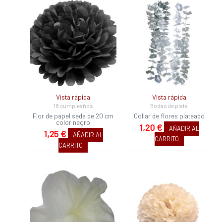
Vista rápida
Vista rápida
18 cumpleaños
Bodas de plata
Flor de papel seda de 20 cm
Collar de flores plateado
color negro
1,20
€
AÑADIR AL
1,25
€
AÑADIR AL
CARRITO
CARRITO