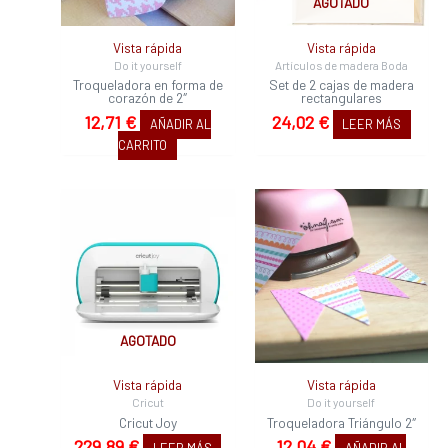
AGOTADO
Vista rápida
Vista rápida
Do it yourself
Artículos de madera Boda
Troqueladora en forma de
Set de 2 cajas de madera
corazón de 2″
rectangulares
12,71
€
24,02
€
AÑADIR AL
LEER MÁS
CARRITO
AGOTADO
Vista rápida
Vista rápida
Cricut
Do it yourself
Cricut Joy
Troqueladora Triángulo 2″
229,89
€
12,04
€