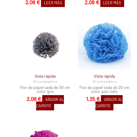
2,08
€
2,08
€
LEER MÁS
LEER MÁS
Vista rápida
Vista rápida
18 cumpleaños
18 cumpleaños
Flor de papel seda de 30 cm
Flor de papel seda de 20 cm
color gris
color azul cielo
2,08
€
1,25
€
AÑADIR AL
AÑADIR AL
CARRITO
CARRITO