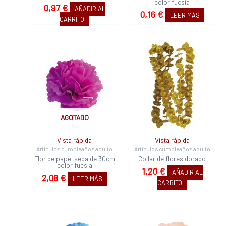
color fucsia
0,97
€
AÑADIR AL
0,16
€
LEER MÁS
CARRITO
AGOTADO
Vista rápida
Vista rápida
Artículos cumpleaños adulto
Artículos cumpleaños adulto
Flor de papel seda de 30cm
Collar de flores dorado
color fucsia
1,20
€
AÑADIR AL
2,08
€
LEER MÁS
CARRITO