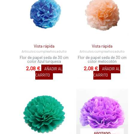
Vista rápida
Vista rápida
Artículos cumpleaños adulto
Artículos cumpleaños adulto
Flor de papel seda de 30 cm
Flor de papel seda de 30 cm
color Azul turquesa
color melocotón
2,08
€
2,08
€
AÑADIR AL
AÑADIR AL
CARRITO
CARRITO
AGOTADO