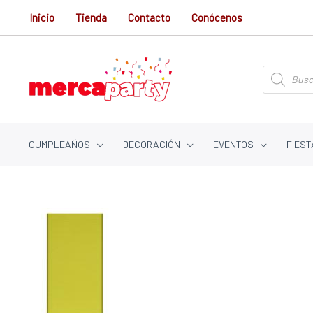
Ir
Inicio
Tienda
Contacto
Conócenos
al
contenido
Búsqueda
de
productos
CUMPLEAÑOS
DECORACIÓN
EVENTOS
FIEST