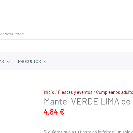
AS
PRODUCTOS
Mantel
Inicio
/
Fiestas y eventos
/
Cumpleaños adult
Mantel VERDE LIMA de 
VERDE
LIMA
4,84
€
de
120
cm
Sí quieres que a tu fiesta no le falte ni un sol