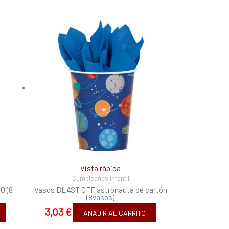
Vista rápida
Cumpleaños infantil
O (8
Vasos BLAST OFF astronauta de cartón
(8vasos)
3,03
€
AÑADIR AL CARRITO