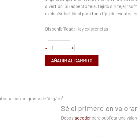
x
divertido. Su aspecto tela, tejido sin tejer “so
180
exclusividad. Ideal para todo tipo de evento, 
cm
cantidad
Disponibilidad:
Hay existencias
+
-
AÑADIR AL CARRITO
l agua con un grosor de 70 g/ m².
Sé el primero en valora
Debes
acceder
para publicar una valor