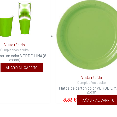
Vista rápida
Cumpleaños adulto
cartón color VERDE LIMA (8
vasos)
AÑADIR AL CARRITO
Vista rápida
Cumpleaños adulto
Platos de cartón color VERDE LIM
23cm
3,33
€
AÑADIR AL CARRITO