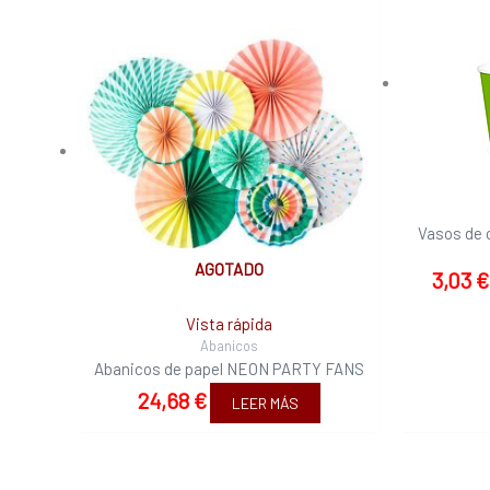
Vasos de 
AGOTADO
3,03
€
Vista rápida
Abanicos
Abanicos de papel NEON PARTY FANS
24,68
€
LEER MÁS