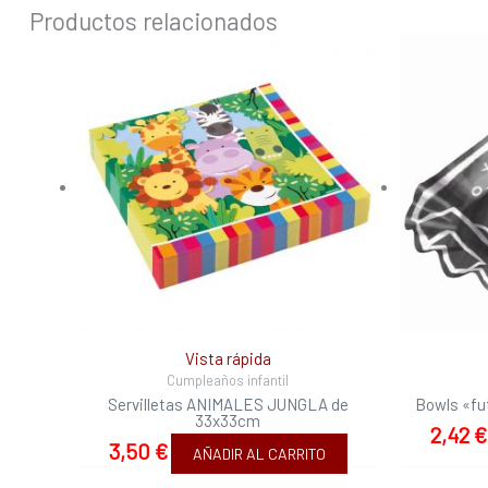
Productos relacionados
Vista rápida
Cumpleaños infantil
Servilletas ANIMALES JUNGLA de
Bowls «fut
33x33cm
2,42
€
3,50
€
AÑADIR AL CARRITO