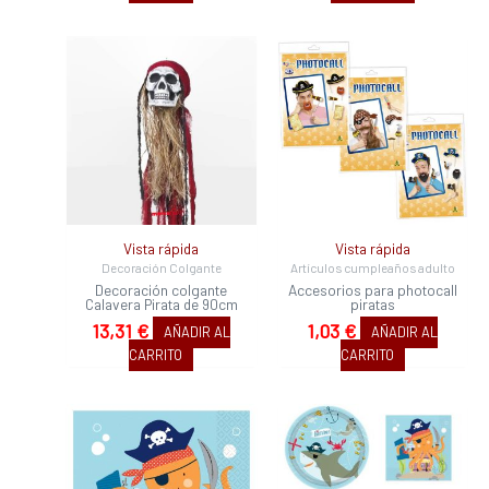
Vista rápida
Vista rápida
Decoración Colgante
Artículos cumpleaños adulto
Decoración colgante
Accesorios para photocall
Calavera Pirata de 90cm
piratas
13,31
€
1,03
€
AÑADIR AL
AÑADIR AL
CARRITO
CARRITO