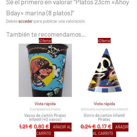
Sé el primero en valorar “Platos 23cm «Ahoy
Bday» marina (8 platos)”
Debes
acceder
para publicar una valoración.
También te recomendamos…
El
El
El
El
¡Oferta!
¡Oferta!
precio
precio
precio
precio
original
actual
original
actual
era:
es:
era:
es:
1,21 €.
0,80 €.
0,24 €.
0,17 €.
Vista rápida
Vista rápida
Cumpleaños mixto
Artículos cumpleaños infantil
Vasos de cartón Piratas
Gorro de cartón infantil
Infantil (40 vasos)
Piratas
1,21
€
0,80
€
0,24
€
0,17
€
AÑADIR AL
AÑADIR
CARRITO
AL CARRITO