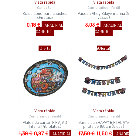
Vista rápida
Vista rápida
Candy Bar
Cumpleaños infantil
Bolsa cono para chuches
Vasos «Ahoy Bday» marina (8
«Piratas»
vasos)
0,18
€
3,03
€
AÑADIR AL
AÑADIR AL
CARRITO
CARRITO
El
El
El
El
¡Oferta!
¡Oferta!
precio
precio
precio
precio
original
actual
original
actual
era:
es:
era:
es:
1,39 €.
0,97 €.
17,50 €.
11,50 €.
Vista rápida
Vista rápida
Cumpleaños infantil
Cumpleaños infantil
Platos de cartón PIRATAS
Guirnalda «HAPPY BIRTHDAY»
Infantil (40 platos)
pirata de 150cm (5 uds)
1,39
€
0,97
€
17,50
€
11,50
€
AÑADIR AL
AÑADIR