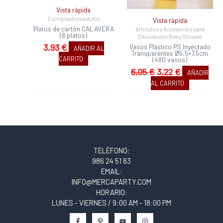
Vista rápida
Cumpleaños adulto
Vista rápida
Platos de cartón CALAVERA
Artículos y Accesorios para
(8 platos)
Decoración Baby Shower
3,93
€
Vasos Plástico PS Inyectado
AÑADIR AL
Transparentes Ø5,5×7,5cm
CARRITO
(480 vasos)
6,05
€
3,22
€
AÑADIR
AL CARRITO
TELÉFONO:
986 24 51 83
EMAIL:
INFO@MERCAPARTY.COM
HORARIO:
LUNES - VIERNES / 9:00 AM - 18:00 PM