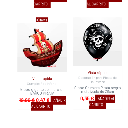
CARRITO
AL CARRITO
El
El
¡Oferta!
precio
precio
original
actual
era:
es:
12,00 €.
8,47 €.
Vista rápida
Decoración para Fiesta de
Vista rápida
Halloween
Cumpleaños infantil
Globo Calavera Pirata negro
Globo gigante de microfoil
metalizado de 28cm
BARCO PIRATA
0,35
€
AÑADIR AL
12,00
€
8,47
€
AÑADIR
CARRITO
AL CARRITO