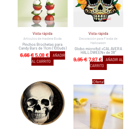
6,66 €.
5,08 €.
9,95 €.
7,87 €.
Vista rápida
Vista rápida
Artículos de madera Boda
Decoración para Fiesta de
Halloween
Pinchos Brochetas para
Candy Bars de 11cm (100uds)
Globo microfoil «CALAVERA
HALLOWEEN» de 38″
6,66
€
5,08
€
AÑADIR
9,95
€
7,87
€
AÑADIR AL
AL CARRITO
CARRITO
El
El
¡Oferta!
precio
precio
original
actual
era:
es:
6,05 €.
3,22 €.