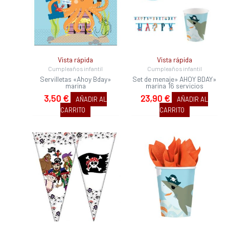
Vista rápida
Vista rápida
Cumpleaños infantil
Cumpleaños infantil
Servilletas «Ahoy Bday»
Set de menaje» AHOY BDAY»
marina
marina 16 servicios
3,50
€
23,90
€
AÑADIR AL
AÑADIR AL
CARRITO
CARRITO