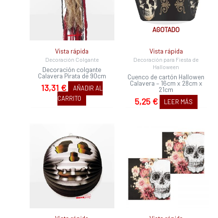
AGOTADO
Vista rápida
Vista rápida
Decoración Colgante
Decoración para Fiesta de
Halloween
Decoración colgante
Calavera Pirata de 90cm
Cuenco de cartón Hallowen
Calavera – 16cm x 28cm x
13,31
€
AÑADIR AL
21cm
CARRITO
5,25
€
LEER MÁS