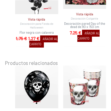
Vista rápida
Decoración Colgante
Vista rápida
Decoración pared Day of the
Decoración para Fiesta de
dead de 90 x 150 cm
Halloween
7,25
€
Flor negra con calavera
AÑADIR AL
1,75
€
1,27
€
CARRITO
AÑADIR AL
CARRITO
Productos relacionados