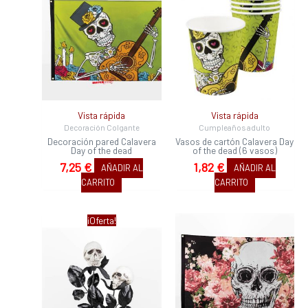
Vista rápida
Vista rápida
Decoración Colgante
Cumpleaños adulto
Decoración pared Calavera
Vasos de cartón Calavera Day
Day of the dead
of the dead (6 vasos)
7,25
€
1,82
€
AÑADIR AL
AÑADIR AL
CARRITO
CARRITO
El
El
¡Oferta!
precio
precio
original
actual
era:
es:
1,75 €.
1,27 €.