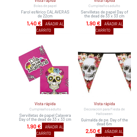
Vista rápida
Vista rápida
Bolas de papel
Cumpleaños adulto
Farol esférico CALAVERAS
Servilletas de papel Day of
de 22cm
the dead de 33 x 33 cm
1,40
€
1,90
€
AÑADIR AL
AÑADIR AL
CARRITO
CARRITO
Vista rápida
Vista rápida
Cumpleaños adulto
Decoración para Fiesta de
Halloween
Servilletas de papel Calavera
Day of the dead de 33 x 33 cm
Guirnalda de pe. Day of the
dead 6m
1,90
€
AÑADIR AL
2,50
€
AÑADIR AL
CARRITO