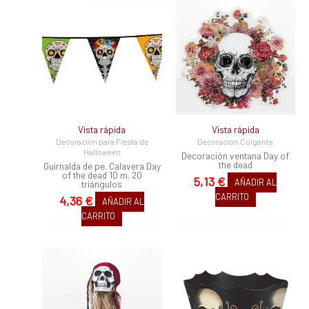
Vista rápida
Vista rápida
Decoración para Fiesta de
Decoración Colgante
Halloween
Decoración ventana Day of
the dead
Guirnalda de pe. Calavera Day
of the dead 10 m. 20
5,13
€
AÑADIR AL
triángulos
CARRITO
4,36
€
AÑADIR AL
CARRITO