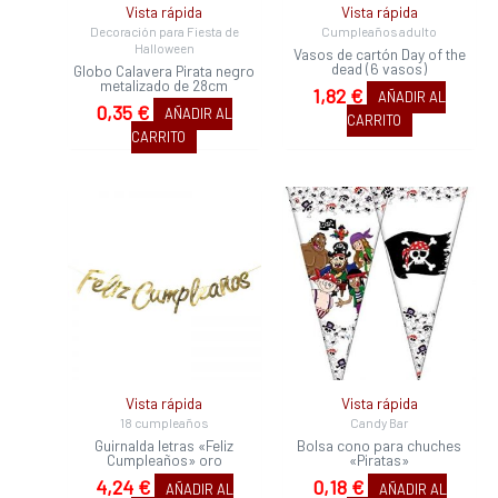
Vista rápida
Vista rápida
Decoración para Fiesta de
Cumpleaños adulto
Halloween
Vasos de cartón Day of the
dead (6 vasos)
Globo Calavera Pirata negro
metalizado de 28cm
1,82
€
AÑADIR AL
0,35
€
AÑADIR AL
CARRITO
CARRITO
Vista rápida
Vista rápida
18 cumpleaños
Candy Bar
Guirnalda letras «Feliz
Bolsa cono para chuches
Cumpleaños» oro
«Piratas»
4,24
€
0,18
€
AÑADIR AL
AÑADIR AL