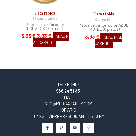
Vista rápida
Vista rápida
50 cumpleaños
Comunión
Platos de cartón color
Platos de carton color AZUL
DORADOS (8 platos)
PASTEL (8 platos)
3,33
€
3,03
€
3,33
€
AÑADIR
AÑADIR AL
AL CARRITO
CARRITO
TELÉFONO:
986 24 51 83
EMAIL:
INFO@MERCAPARTY.COM
HORARIO:
LUNES - VIERNES / 9:00 AM - 18:00 PM