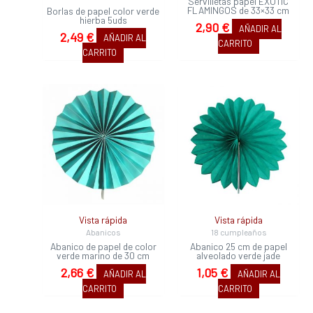
Servilletas papel EXOTIC
FLAMINGOS de 33×33 cm
Borlas de papel color verde
hierba 5uds
2,90
€
AÑADIR AL
2,49
€
AÑADIR AL
CARRITO
CARRITO
Vista rápida
Vista rápida
Abanicos
18 cumpleaños
Abanico de papel de color
Abanico 25 cm de papel
verde marino de 30 cm
alveolado verde jade
2,66
€
1,05
€
AÑADIR AL
AÑADIR AL
CARRITO
CARRITO