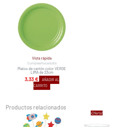
Vista rápida
Cumpleaños adulto
Platos de cartón color VERDE
LIMA de 23cm
3,33
€
AÑADIR AL
CARRITO
Productos relacionados
El
El
¡Oferta!
precio
precio
original
actual