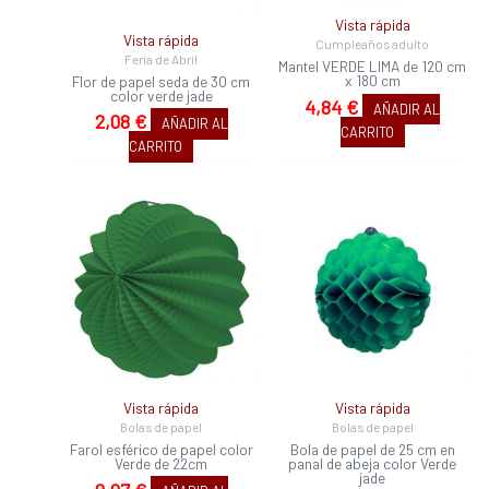
Vista rápida
Vista rápida
Cumpleaños adulto
Feria de Abril
Mantel VERDE LIMA de 120 cm
x 180 cm
Flor de papel seda de 30 cm
color verde jade
4,84
€
AÑADIR AL
2,08
€
AÑADIR AL
CARRITO
CARRITO
Vista rápida
Vista rápida
Bolas de papel
Bolas de papel
Farol esférico de papel color
Bola de papel de 25 cm en
Verde de 22cm
panal de abeja color Verde
jade