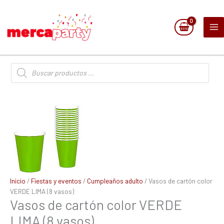
Ir
al
contenido
Búsqueda
de
productos
Vasos
de
cartón
color
VERDE
LIMA
(8
vasos)
Inicio
/
Fiestas y eventos
/
Cumpleaños adulto
/ Vasos de cartón color
cantidad
VERDE LIMA (8 vasos)
Vasos de cartón color VERDE
LIMA (8 vasos)