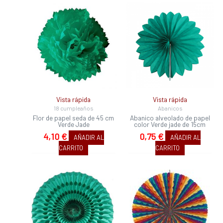
Vista rápida
Vista rápida
18 cumpleaños
Abanicos
Flor de papel seda de 45 cm
Abanico alveolado de papel
Verde Jade
color Verde jade de 15cm
4,10
€
0,75
€
AÑADIR AL
AÑADIR AL
CARRITO
CARRITO