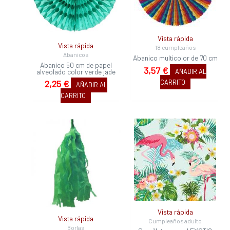
Vista rápida
Vista rápida
18 cumpleaños
Abanicos
Abanico multicolor de 70 cm
Abanico 50 cm de papel
3,57
€
alveolado color verde jade
AÑADIR AL
CARRITO
2,25
€
AÑADIR AL
CARRITO
Vista rápida
Vista rápida
Cumpleaños adulto
Borlas