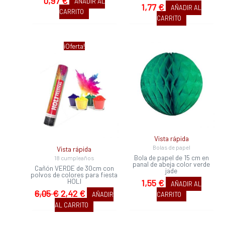
0,97
€
AÑADIR AL
1,77
€
AÑADIR AL
CARRITO
CARRITO
El
El
¡Oferta!
precio
precio
original
actual
era:
es:
6,05 €.
2,42 €.
Vista rápida
Bolas de papel
Vista rápida
Bola de papel de 15 cm en
18 cumpleaños
panal de abeja color verde
Cañón VERDE de 30cm con
jade
polvos de colores para fiesta
HOLI
1,55
€
AÑADIR AL
6,05
€
2,42
€
AÑADIR
CARRITO
AL CARRITO