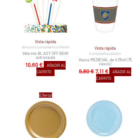
era:
es:
9,80 €.
7,11 €.
Vista rápida
Artículos cumpleaños infantil
Vista rápida
Vela mix BLAST OFF BDAY
Cumpleaños adulto
astronauta
Vasos MEDIEVAL de 473ml (75
vasos)
10,60
€
AÑADIR AL
9,80
€
7,11
€
CARRITO
AÑADIR AL
CARRITO
El
El
¡Oferta!
precio
precio
original
actual
era:
es:
3,33 €.
3,03 €.