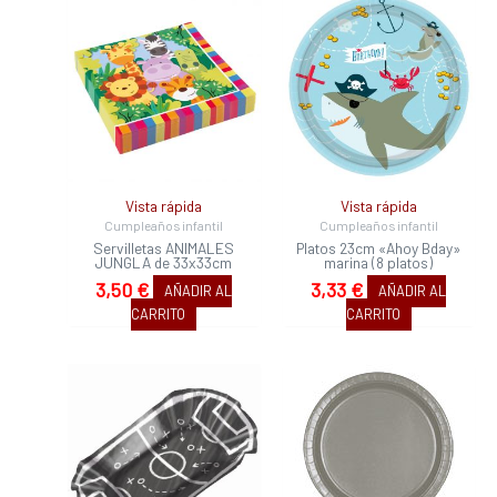
Vista rápida
Vista rápida
Cumpleaños infantil
Cumpleaños infantil
Servilletas ANIMALES
Platos 23cm «Ahoy Bday»
JUNGLA de 33x33cm
marina (8 platos)
3,50
€
3,33
€
AÑADIR AL
AÑADIR AL
CARRITO
CARRITO