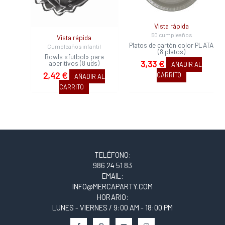
Vista rápida
50 cumpleaños
Vista rápida
Platos de cartón color PLATA
Cumpleaños infantil
(8 platos)
Bowls «futbol» para
3,33
€
aperitivos (8 uds)
AÑADIR AL
2,42
€
CARRITO
AÑADIR AL
CARRITO
TELÉFONO:
986 24 51 83
EMAIL:
INFO@MERCAPARTY.COM
HORARIO:
LUNES - VIERNES / 9:00 AM - 18:00 PM