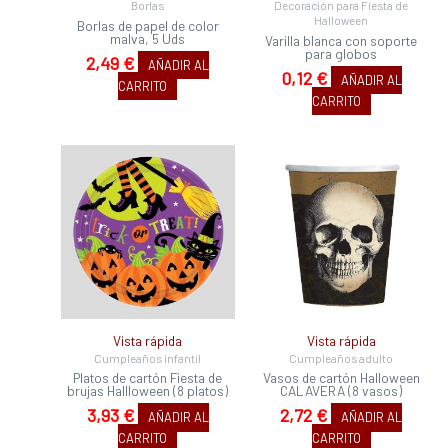
Borlas
Decoración para Fiesta de
Halloween
Borlas de papel de color
malva, 5 Uds
Varilla blanca con soporte
para globos
2,49
€
AÑADIR AL
0,12
€
AÑADIR AL
CARRITO
CARRITO
Vista rápida
Vista rápida
Cumpleaños infantil
Cumpleaños adulto
Platos de cartón Fiesta de
Vasos de cartón Halloween
brujas Hallloween (8 platos)
CALAVERA (8 vasos)
3,93
€
2,72
€
AÑADIR AL
AÑADIR AL
CARRITO
CARRITO