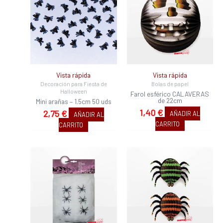
Vista rápida
Vista rápida
Decoración para Fiesta de
Bolas de papel
Halloween
Farol esférico CALAVERAS
de 22cm
Mini arañas – 1.5cm 50 uds
1,40
€
2,75
€
AÑADIR AL
AÑADIR AL
CARRITO
CARRITO