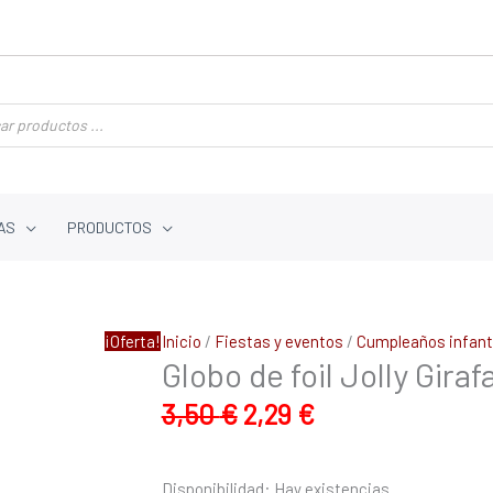
AS
PRODUCTOS
El
El
Globo
¡Oferta!
Inicio
/
Fiestas y eventos
/
Cumpleaños infanti
precio
precio
Globo de foil Jolly Giraf
de
original
actual
foil
3,50
€
2,29
€
era:
es:
Jolly
3,50 €.
2,29 €.
Girafa
de
Disponibilidad:
Hay existencias