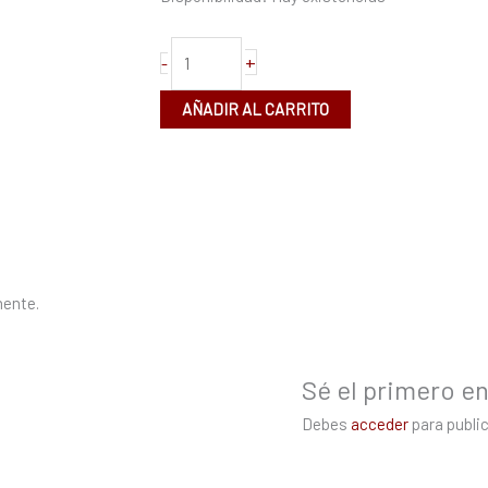
14"
cantidad
+
-
AÑADIR AL CARRITO
mente.
Sé el primero en 
Debes
acceder
para public