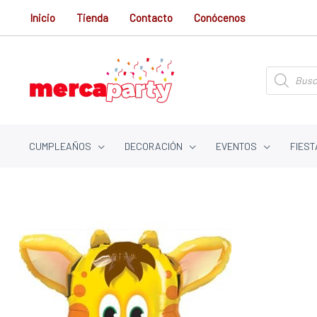
Ir
Inicio
Tienda
Contacto
Conócenos
al
contenido
Búsqueda
de
productos
CUMPLEAÑOS
DECORACIÓN
EVENTOS
FIEST