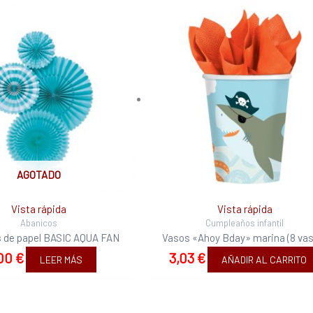
AGOTADO
Vista rápida
Vista rápida
Abanicos
Cumpleaños infantil
 de papel BASIC AQUA FAN
Vasos «Ahoy Bday» marina (8 vas
,00
€
3,03
€
LEER MÁS
AÑADIR AL CARRITO