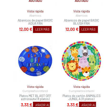
AGOTADO
AGOTADO
Vista rápida
Vista rápida
Abanicos
Abanicos
Abanicos de papel BASIC
Abanicos de papel BASIC
AQUA FAN
BLUSH FAN
12,00
€
12,00
€
LEER MÁS
LEER MÁS
Vista rápida
Vista rápida
Cumpleaños infantil
Cumpleaños infantil
Platos MET BLAST OFF
Platos de cartón ANIMALES
astronauta (8 platos)
JUNGLA (8 platos)
3,33
€
3,33
€
AÑADIR AL
AÑADIR AL