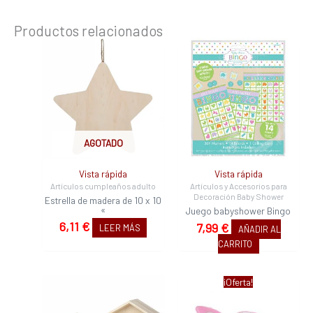
Productos relacionados
AGOTADO
Vista rápida
Vista rápida
Artículos cumpleaños adulto
Artículos y Accesorios para
Decoración Baby Shower
Estrella de madera de 10 x 10
«
Juego babyshower Bingo
6,11
€
7,99
€
LEER MÁS
AÑADIR AL
CARRITO
El
El
¡Oferta!
precio
precio