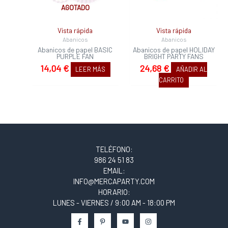
AGOTADO
Vista rápida
Vista rápida
Abanicos
Abanicos
Abanicos de papel BASIC
Abanicos de papel HOLIDAY
PURPLE FAN
BRIGHT PARTY FANS
14,04
€
24,68
€
LEER MÁS
AÑADIR AL
CARRITO
TELÉFONO:
986 24 51 83
EMAIL:
INFO@MERCAPARTY.COM
HORARIO:
LUNES - VIERNES / 9:00 AM - 18:00 PM