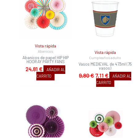
original
actual
era:
es:
9,80 €.
7,11 €.
Vista rápida
Abanicos
Vista rápida
Abanicos de papel HIP HIP
Cumpleaños adulto
HOORAY PARTY FANS
Vasos MEDIEVAL de 473ml (75
vasos)
24,81
€
AÑADIR AL
9,80
€
7,11
€
CARRITO
AÑADIR AL
CARRITO