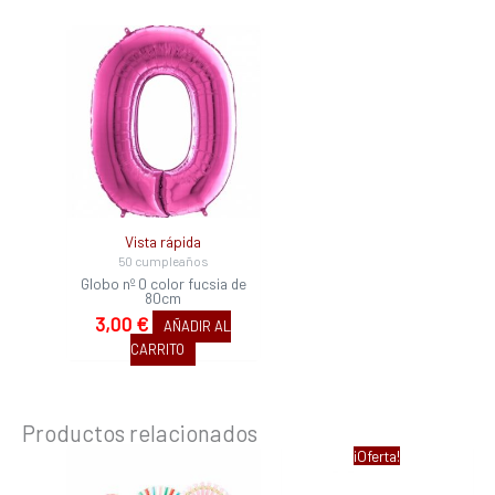
Vista rápida
50 cumpleaños
Globo nº 0 color fucsia de
80cm
3,00
€
AÑADIR AL
CARRITO
Productos relacionados
El
El
¡Oferta!
precio
precio