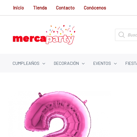
Ir
Inicio
Tienda
Contacto
Conócenos
al
contenido
Búsqueda
de
productos
CUMPLEAÑOS
DECORACIÓN
EVENTOS
FIEST