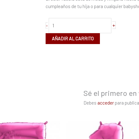
80cm
cumpleaños de tu hija o para cualquier babys
cantidad
+
-
AÑADIR AL CARRITO
Sé el primero en 
Debes
acceder
para publica