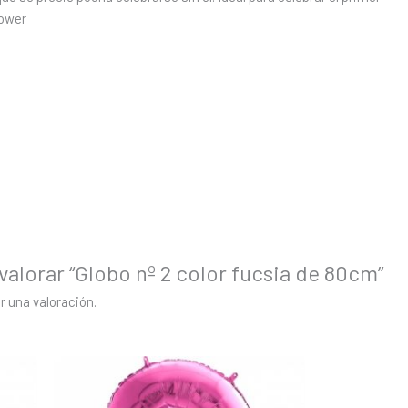
hower
valorar “Globo nº 2 color fucsia de 80cm”
r una valoración.