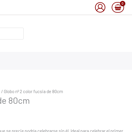
o
/ Globo nº 2 color fucsia de 80cm
 de 80cm
e se precie podría celebrarse sin él. Ideal para celebrar el primer