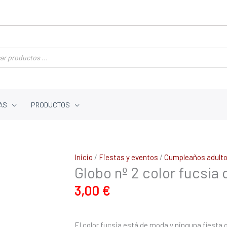
AS
PRODUCTOS
Globo
Inicio
/
Fiestas y eventos
/
Cumpleaños adult
Globo nº 2 color fucsia
nº
2
3,00
€
color
fucsia
de
El color fucsia está de moda y ninguna fiesta qu