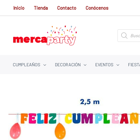
Ir
Inicio
Tienda
Contacto
Conócenos
al
contenido
Búsqueda
de
productos
CUMPLEAÑOS
DECORACIÓN
EVENTOS
FIEST