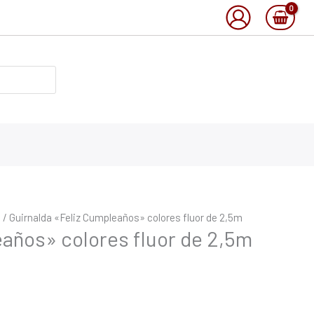
o
/ Guirnalda «Feliz Cumpleaños» colores fluor de 2,5m
eaños» colores fluor de 2,5m