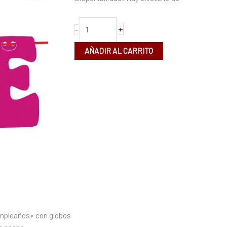
2,5m
cantidad
+
-
AÑADIR AL CARRITO
Cumpleaños» con globos