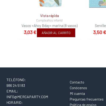
Vista rápida
Cumpleaños infantil
Vasos «Ahoy Bday» marina (8 vasos)
Servil
3,03
€
3,50
AÑADIR AL CARRITO
TELÉFONO:
Contacto
986 24 51 83
Conócenos
EMAIL:
Mi cuenta
INFO@MERCAPARTY.COM
Preguntas frecuentes
HORARIO:
Política de envios