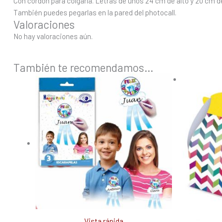
Con cordón para colgarla. Letras de unos 24 cm de alto y 20 cm d
También puedes pegarlas en la pared del photocall.
Valoraciones
No hay valoraciones aún.
También te recomendamos…
Vista rápida