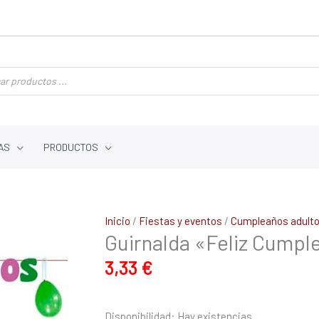
AS
PRODUCTOS
Guirnalda
Inicio
/
Fiestas y eventos
/
Cumpleaños adult
Guirnalda «Feliz Cumpl
"Feliz
Cumpleaños"
3,33
€
colores
fluor
de
Disponibilidad:
Hay existencias