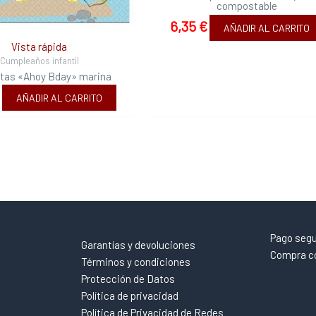
compostable
6,35
€
AÑADIR AL CARRITO
Vista rápida
Cumpleaños infantil
letas «Ahoy Bday» marina
€
AÑADIR AL CARRITO
Pago seg
Garantías y devoluciones
Compra co
Términos y condiciones
Protección de Datos
Política de privacidad
Política de Privacidad de Redes