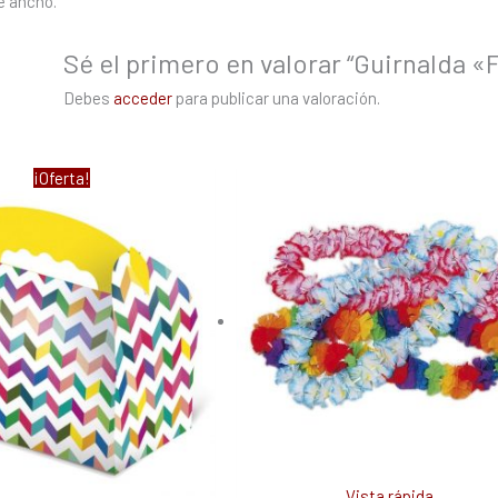
e ancho.
Sé el primero en valorar “Guirnalda «
Debes
acceder
para publicar una valoración.
El
El
¡Oferta!
precio
precio
original
actual
era:
es:
0,65 €.
0,30 €.
Vista rápida