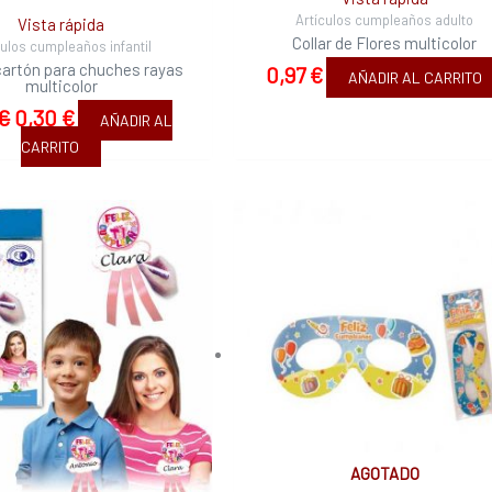
Artículos cumpleaños adulto
Vista rápida
Collar de Flores multicolor
culos cumpleaños infantil
cartón para chuches rayas
0,97
€
AÑADIR AL CARRITO
multicolor
€
0,30
€
AÑADIR AL
CARRITO
AGOTADO