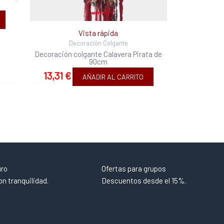
Vista rápida
Decoración Colgante
Decoración colgante Calavera Pirata de
90cm
13,31
€
AÑADIR AL CARRITO
uro
Ofertas para grupos
n tranquilidad.
Descuentos desde el 15%.