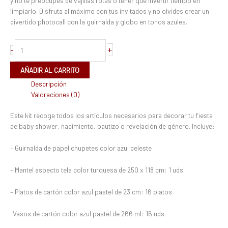
y no te preocupes de vajillas rotas o tener que invertir tiempo en
limpiarlo. Disfruta al máximo con tus invitados y no olvides crear un
divertido photocall con la guirnalda y globo en tonos azules.
+
-
AÑADIR AL CARRITO
Descripción
Valoraciones (0)
Este kit recoge todos los artículos necesarios para decorar tu fiesta
de baby shower, nacimiento, bautizo o revelación de género. Incluye:
– Guirnalda de papel chupetes color azul celeste
– Mantel aspecto tela color turquesa de 250 x 118 cm: 1 uds
– Platos de cartón color azul pastel de 23 cm: 16 platos
-Vasos de cartón color azul pastel de 266 ml: 16 uds