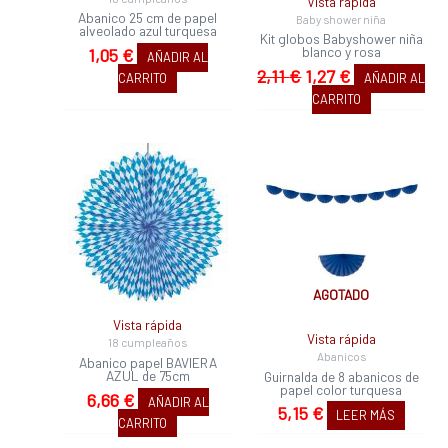
Vista rápida
Abanico 25 cm de papel
Baby shower niña
alveolado azul turquesa
Kit globos Babyshower niña
blanco y rosa
1,05
€
AÑADIR AL
2,11
€
1,27
€
CARRITO
AÑADIR AL
CARRITO
AGOTADO
Vista rápida
Vista rápida
18 cumpleaños
Abanicos
Abanico papel BAVIERA
AZUL de 75cm
Guirnalda de 8 abanicos de
papel color turquesa
6,66
€
AÑADIR AL
5,15
€
LEER MÁS
CARRITO