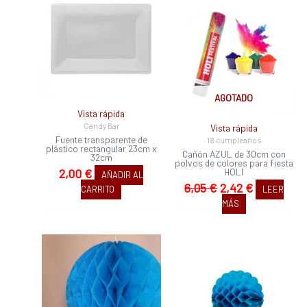
precio
precio
original
actual
era:
es:
6,05 €.
2,42 €.
AGOTADO
Vista rápida
Candy Bar
Vista rápida
Fuente transparente de
18 cumpleaños
plástico rectangular 23cm x
Cañón AZUL de 30cm con
32cm
polvos de colores para fiesta
HOLI
2,00
€
AÑADIR AL
6,05
€
2,42
€
CARRITO
LEER
MÁS