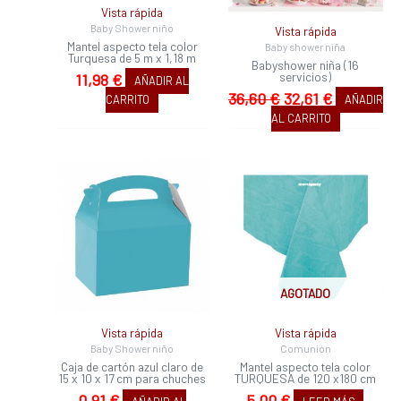
Vista rápida
Baby Shower niño
Vista rápida
Mantel aspecto tela color
Baby shower niña
Turquesa de 5 m x 1,18 m
Babyshower niña (16
servicios)
11,98
€
AÑADIR AL
36,60
€
32,61
€
CARRITO
AÑADIR
AL CARRITO
AGOTADO
Vista rápida
Vista rápida
Baby Shower niño
Comunión
Caja de cartón azul claro de
Mantel aspecto tela color
15 x 10 x 17 cm para chuches
TURQUESA de 120 x180 cm
0,91
€
5,00
€