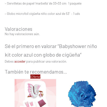
– Servilletas de papel ‘marbella’ de 33×33 cm: 1 paquete
– Globo microfoil cigüeña niño color azul de 53′: 1 uds
Valoraciones
No hay valoraciones aún.
Sé el primero en valorar “Babyshower niño
kit color azul con globo de cigüeña”
Debes
acceder
para publicar una valoración.
También te recomendamos…
El
El
¡Oferta!
precio
precio
original
actual
era:
es:
36,60 €.
32,61 €.