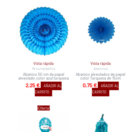
Vista rápida
Vista rápida
18 cumpleaños
Abanicos
Abanico 50 cm de papel
Abanico alveolados de papel
alveolado color azul turquesa
color Turquesa de 15cm
2,25
€
0,75
€
AÑADIR AL
AÑADIR AL
CARRITO
CARRITO
El
El
¡Oferta!
precio
precio
original
actual
era:
es: