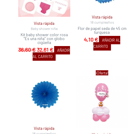
Vista rápida
18 cumpleaños
Vista rápida
Flor de papel seda de 45 cm
Baby shower niña
turquesa
Kit baby shower color rosa
“Es una niña” con globo
4,10
€
AÑADIR AL
cigüeña
CARRITO
36,60
€
32,61
€
AÑADIR
AL CARRITO
El
El
¡Oferta!
precio
precio
original
actual
era:
es:
2,11 €.
1,27 €.
Vista rápida
18 cumpleaños