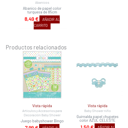
Abanicos
Abanico de papel color
turquesa de 85cm
8,49
€
AÑADIR AL
CARRITO
Productos relacionados
Vista rápida
Vista rápida
Artículos y Accesorios para
Baby Shower niño
Decoración Baby Shower
Guirnalda papel chupetes
color AZUL CELESTE
Juego babyshower Bingo
1,50
€
7,99
€
AÑADIR AL