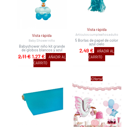
2,11 €.
1,27 €.
Vista rápida
Artículos cumpleaños adulto
Vista rápida
5 Borlas de papel de color
Baby Shower niño
azul cielo
Babyshower niño kit grande
de globos blancos y azul
2,49
€
AÑADIR AL
2,11
€
1,27
€
AÑADIR AL
CARRITO
CARRITO
El
El
¡Oferta!
precio
precio
original
actual
era:
es:
36,60 €.
32,61 €.