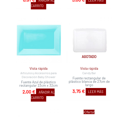
AÑADIR AL
LEER MÁS
CARRITO
AGOTADO
Vista rápida
Vista rápida
Artículos y Accesorios para
Candy Bar
Decoración Baby Shower
Fuente rectangular de
plástico blanca de 27cm de
Fuente Azul de plástico
largo
rectangular 23cm x 32cm
3,75
€
2,00
€
LEER MÁS
AÑADIR AL
CARRITO
El
El
¡Oferta!