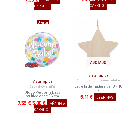
AÑADIR AL
CARRITO
CARRITO
El
El
¡Oferta!
precio
precio
original
actual
era:
es:
7,55 €.
5,08 €.
AGOTADO
Vista rápida
Artículos cumpleaños adulto
Vista rápida
Estrella de madera de 10 x 10
Baby shower niña
«
Globo Welcome Baby
multicolor de 56 cm
6,11
€
LEER MÁS
7,55
€
5,08
€
AÑADIR AL
CARRITO