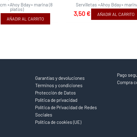
3cm «Ahoy Bday» marina (8
Servilletas «Ahoy Bday» marin
platos)
3,50
€
AÑADIR AL CARRITO
AÑADIR AL CARRITO
Pago seg
Garantías y devoluciones
Compra co
Términos y condiciones
Protección de Datos
Política de privacidad
Política de Privacidad de Redes
Sociales
Política de cookies (UE)