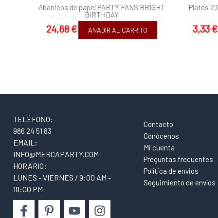
Abanicos de papel PARTY FANS BRIGHT
Platos 2
BIRTHDAY
24,68
€
3,33
€
AÑADIR AL CARRITO
TELÉFONO:
Contacto
986 24 51 83
Conócenos
EMAIL:
Mi cuenta
INFO@MERCAPARTY.COM
Preguntas frecuentes
HORARIO:
Política de envios
LUNES - VIERNES / 9:00 AM -
Seguimiento de envíos
18:00 PM