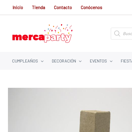
Ir
Inicio
Tienda
Contacto
Conócenos
al
contenido
Búsqueda
de
productos
CUMPLEAÑOS
DECORACIÓN
EVENTOS
FIEST