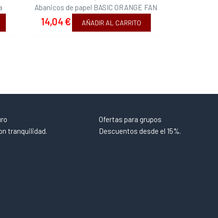
a
Abanicos de papel BASIC ORANGE FAN
14,04
€
AÑADIR AL CARRITO
uro
Ofertas para grupos
n tranquilidad.
Descuentos desde el 15%.