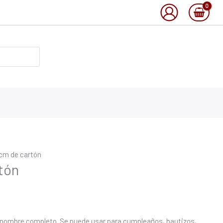
 cm de cartón
tón
 el nombre completo. Se puede usar para cumpleaños, bautizos,