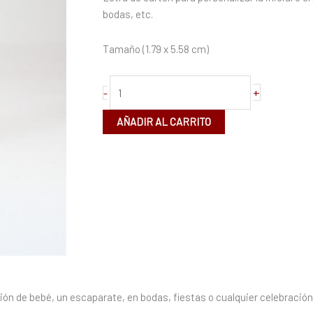
cartón
bodas, etc.
cantidad
Tamaño (1.79 x 5.58 cm)
+
-
AÑADIR AL CARRITO
ón de bebé, un escaparate, en bodas, fiestas o cualquier celebración.