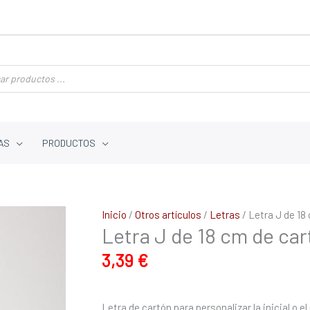
AS
PRODUCTOS
Letra
Inicio
/
Otros artículos
/
Letras
/ Letra J de 18
Letra J de 18 cm de car
J
de
3,39
€
18
cm
de
Letra de cartón para personalizar la inicial o