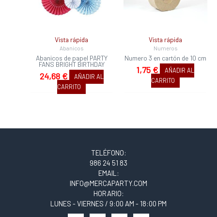
Vista rápida
Vista rápida
Abanicos
Numeros
Abanicos de papel PARTY
Numero 3 en cartón de 10 cm
FANS BRIGHT BIRTHDAY
1,75
€
AÑADIR AL
24,68
€
AÑADIR AL
CARRITO
CARRITO
TELÉFONO:
986 24 51 83
EMAIL:
INFO@MERCAPARTY.COM
HORARIO:
LUNES - VIERNES / 9:00 AM - 18:00 PM