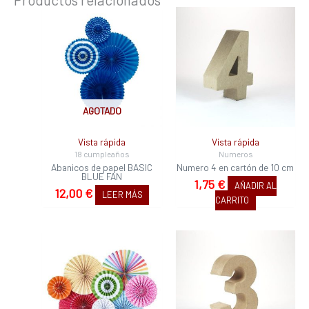
AGOTADO
Vista rápida
Vista rápida
18 cumpleaños
Numeros
Abanicos de papel BASIC
Numero 4 en cartón de 10 cm
BLUE FAN
1,75
€
AÑADIR AL
12,00
€
LEER MÁS
CARRITO