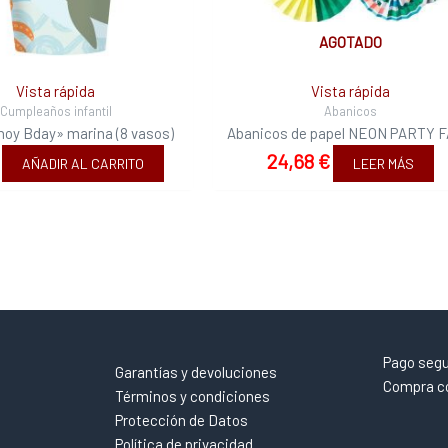
AGOTADO
Vista rápida
Vista rápida
Cumpleaños infantil
Abanicos
hoy Bday» marina (8 vasos)
Abanicos de papel NEON PARTY 
24,68
€
AÑADIR AL CARRITO
LEER MÁS
Pago seg
Garantías y devoluciones
Compra co
Términos y condiciones
Protección de Datos
Política de privacidad