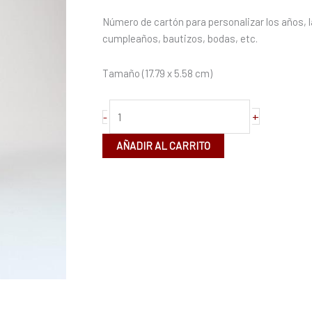
18
Número de cartón para personalizar los años, l
cm
cumpleaños, bautizos, bodas, etc.
cantidad
Tamaño (17.79 x 5.58 cm)
+
-
AÑADIR AL CARRITO