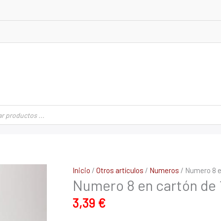
Numero
Inicio
/
Otros artículos
/
Numeros
/ Numero 8 e
Numero 8 en cartón de
8
en
3,39
€
cartón
de