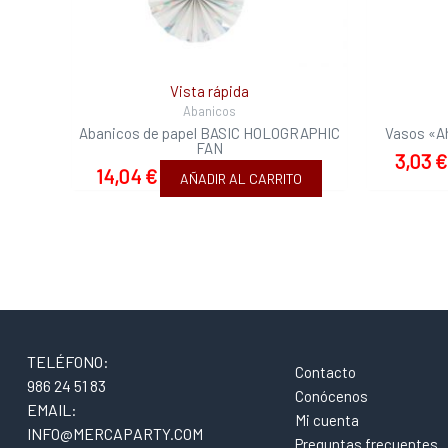
Vista rápida
Abanicos
Abanicos de papel BASIC HOLOGRAPHIC
Vasos «A
FAN
3,03
€
14,04
€
AÑADIR AL CARRITO
TELÉFONO:
Contacto
986 24 51 83
Conócenos
EMAIL:
Mi cuenta
INFO@MERCAPARTY.COM
Preguntas frecuentes