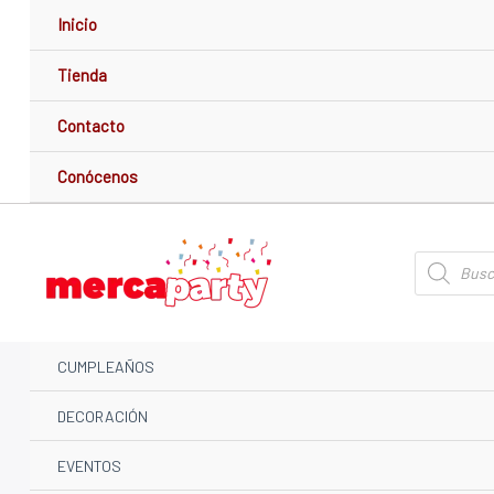
Ir
Inicio
al
contenido
Tienda
Contacto
Conócenos
Búsqueda
de
productos
CUMPLEAÑOS
DECORACIÓN
EVENTOS