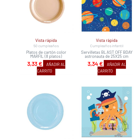
Vista rápida
Vista rápida
50 cumpleaños
Cumpleaños infantil
Platos de cartón color
Servilletas BLAST OFF BDAY
MARFIL (8 platos)
astronauta de 25X25 cm
3,33
€
3,34
€
AÑADIR AL
AÑADIR AL
CARRITO
CARRITO