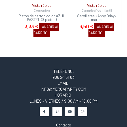
Vista rápida
Vista rápida
Comunión
Cumpleaños infantil
Platos de carton color AZUL
Servilletas «Ahoy Bday»
PASTEL (8 platos)
marina
3,33
€
3,50
€
AÑADIR AL
AÑADIR AL
CARRITO
CARRITO
TELÉFONO:
986 24 51 83
EMAIL:
INFO@MERCAPARTY.COM
HORARIO:
LUNES - VIERNES / 9:00 AM - 18:00 PM
Contacto