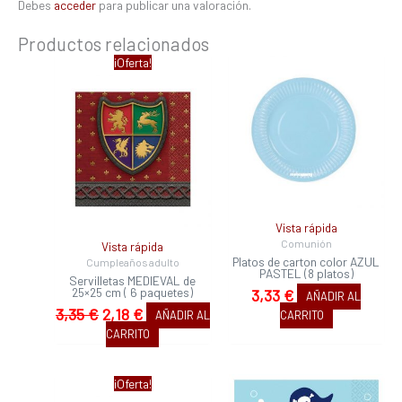
Debes
acceder
para publicar una valoración.
Productos relacionados
El
El
¡Oferta!
precio
precio
original
actual
era:
es:
3,35 €.
2,18 €.
Vista rápida
Comunión
Vista rápida
Platos de carton color AZUL
Cumpleaños adulto
PASTEL (8 platos)
Servilletas MEDIEVAL de
25×25 cm ( 6 paquetes)
3,33
€
AÑADIR AL
3,35
€
2,18
€
AÑADIR AL
CARRITO
CARRITO
El
El
¡Oferta!