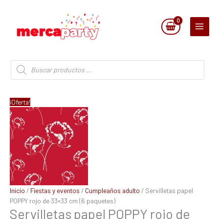
Ir
al
contenido
Búsqueda
de
productos
El
El
Servilletas
¡Oferta!
precio
precio
papel
original
actual
POPPY
era:
es:
rojo
2,90 €.
1,45 €.
de
33x33
cm
(6
paquetes)
Inicio
/
Fiestas y eventos
/
Cumpleaños adulto
/ Servilletas papel
cantidad
POPPY rojo de 33×33 cm (6 paquetes)
Servilletas papel POPPY rojo de