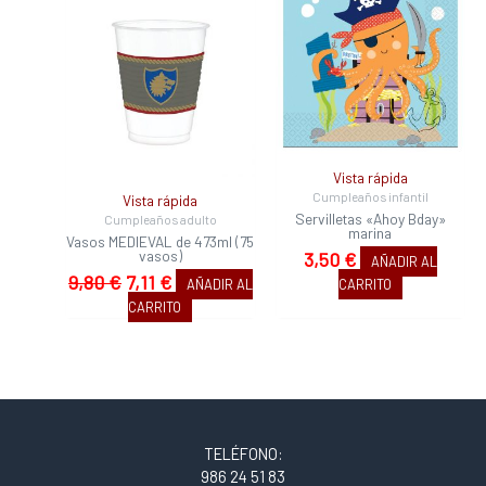
precio
precio
original
actual
era:
es:
9,80 €.
7,11 €.
Vista rápida
Cumpleaños infantil
Vista rápida
Servilletas «Ahoy Bday»
Cumpleaños adulto
marina
Vasos MEDIEVAL de 473ml (75
vasos)
3,50
€
AÑADIR AL
9,80
€
7,11
€
AÑADIR AL
CARRITO
CARRITO
TELÉFONO:
986 24 51 83