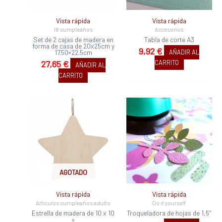
Vista rápida
Vista rápida
18 cumpleaños
Accesorios
Set de 2 cajas de madera en
Tabla de corte A3
forma de casa de 20x25cm y
9,92
€
17.50×22.5cm
AÑADIR AL
27,65
€
CARRITO
AÑADIR AL
CARRITO
AGOTADO
Vista rápida
Vista rápida
Artículos cumpleaños adulto
Do it yourself
Estrella de madera de 10 x 10
Troqueladora de hojas de 1,5″
«