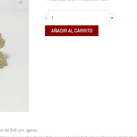
+
-
AÑADIR AL CARRITO
os de 6×6 cm. aprox.