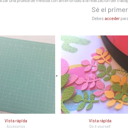
izar una prueba de medida con anterioridad a la realización del trabaj
Sé el primer
Debes
acceder
para
Vista rápida
Vista rápida
Accesorios
Do it yourself