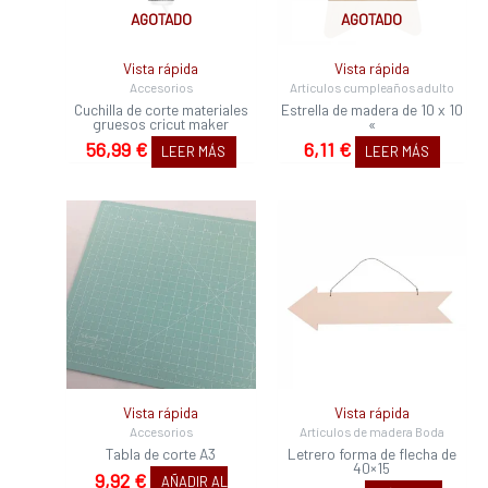
AGOTADO
AGOTADO
Vista rápida
Vista rápida
Accesorios
Artículos cumpleaños adulto
Cuchilla de corte materiales
Estrella de madera de 10 x 10
gruesos cricut maker
«
56,99
€
6,11
€
LEER MÁS
LEER MÁS
Vista rápida
Vista rápida
Accesorios
Artículos de madera Boda
Tabla de corte A3
Letrero forma de flecha de
40×15
9,92
€
AÑADIR AL