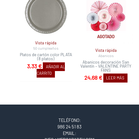
AGOTADO
Vista rápida
50 cumpleaños
Vista rápida
Platos de cartón color PLATA
Abanicos
(8 platos)
Abanicos decoración San
3,33
€
Valentín – VALENTINE PARTY
AÑADIR AL
FANS
CARRITO
24,68
€
LEER MÁS
TELÉFONO:
986 24 51 83
EMAIL: