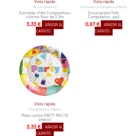
Vista rápida
Vista rápida
18 cumpleaños
Artículos cumpleaños infantil
Guirnalda «Feliz Cumpleaños»
Escarapelas Feliz
colores fluor de 2,5m
Cumpleaños, azul
3,33
€
0,97
€
AÑADIR AL
AÑADIR AL
CARRITO
CARRITO
Vista rápida
Cumpleaños infantil
Plato cartón PARTY MIX (10
platos)
3,33
€
AÑADIR AL
CARRITO