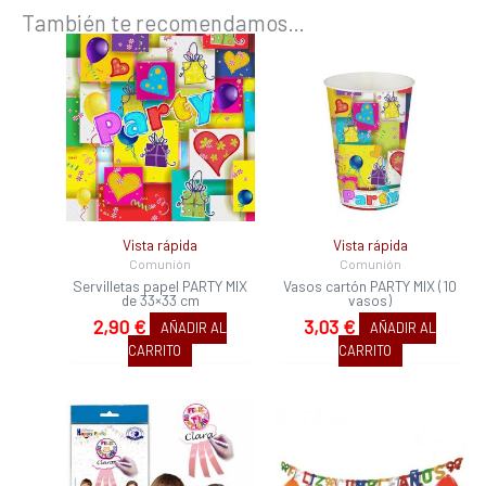
También te recomendamos…
Vista rápida
Vista rápida
Comunión
Comunión
Servilletas papel PARTY MIX
Vasos cartón PARTY MIX (10
de 33×33 cm
vasos)
2,90
€
3,03
€
AÑADIR AL
AÑADIR AL
CARRITO
CARRITO