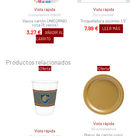
Vista rápida
Vista rápida
Cumpleaños infantil
Do it yourself
Vasos cartón UNICORNIO
Troqueladora uicornio 1,5″
rosa (8 vasos)
7,99
€
LEER MÁS
3,27
€
AÑADIR AL
CARRITO
Productos relacionados
El
El
El
El
¡Oferta!
¡Oferta!
precio
precio
precio
precio
original
actual
original
actual
era:
es:
era:
es:
9,80 €.
7,11 €.
3,33 €.
3,03 €.
Vista rápida
50 cumpleaños
Vista rápida
Platos de cartón color
Cumpleaños adulto