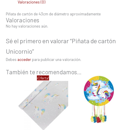
Valoraciones (0)
Piñata de cartón de 43cm de diámetro aproximadamente
Valoraciones
No hay valoraciones aún.
Sé el primero en valorar “Piñata de cartón
Unicornio”
Debes
acceder
para publicar una valoración.
También te recomendamos…
El
El
¡Oferta!
precio
precio
original
actual
era:
es:
7,62 €.
6,04 €.