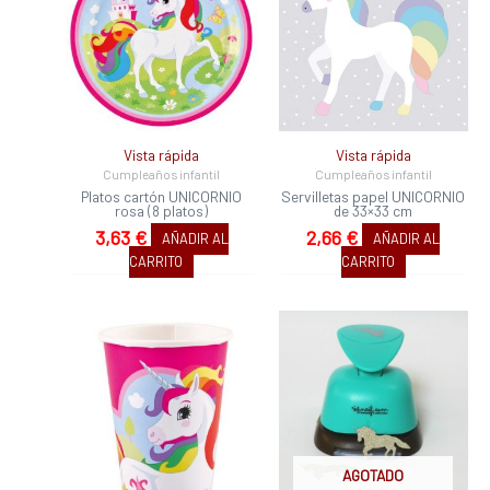
Vista rápida
Vista rápida
Cumpleaños infantil
Cumpleaños infantil
Platos cartón UNICORNIO
Servilletas papel UNICORNIO
rosa (8 platos)
de 33×33 cm
3,63
€
2,66
€
AÑADIR AL
AÑADIR AL
CARRITO
CARRITO
AGOTADO