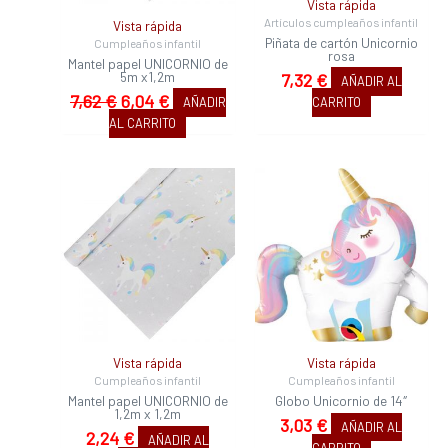
Vista rápida
Artículos cumpleaños infantil
Vista rápida
Piñata de cartón Unicornio
Cumpleaños infantil
rosa
Mantel papel UNICORNIO de
5m x1,2m
7,32
€
AÑADIR AL
7,62
€
6,04
€
AÑADIR
CARRITO
AL CARRITO
Vista rápida
Vista rápida
Cumpleaños infantil
Cumpleaños infantil
Mantel papel UNICORNIO de
Globo Unicornio de 14″
1,2m x 1,2m
3,03
€
AÑADIR AL
2,24
€
AÑADIR AL