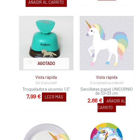
AÑADIR AL CARRITO
AGOTADO
Vista rápida
Vista rápida
Do it yourself
Cumpleaños infantil
Troqueladora uicornio 1,5″
Servilletas papel UNICORNIO
de 33×33 cm
7,99
€
LEER MÁS
2,66
€
AÑADIR AL
CARRITO