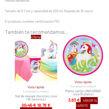
fiestas temáticas.
Tamaño de 9,7 cm y capacidad de 200 ml. Paquete de 10 vasos.
El producto contiene certificación FSC
También te recomendamos…
El
El
¡Oferta!
precio
precio
original
actual
era:
es:
20,45 €.
18,76 €.
Vista rápida
Cumpleaños infantil
Vista rápida
Platos cartón UNICORNIO
Cumpleaños infantil
rosa (8 platos)
Set de menaje Unicornio rosa
(16 servicios)
3,63
€
AÑADIR AL
20,45
€
18,76
€
CARRITO