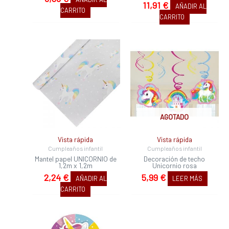
11,91
€
AÑADIR AL
CARRITO
CARRITO
AGOTADO
Vista rápida
Vista rápida
Cumpleaños infantil
Cumpleaños infantil
Mantel papel UNICORNIO de
Decoración de techo
1,2m x 1,2m
Unicornio rosa
2,24
€
5,99
€
AÑADIR AL
LEER MÁS
CARRITO