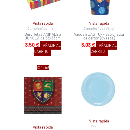
Vista rápida
Vista rápida
Cumpleaños infantil
Cumpleaños infantil
Servilletas ANIMALES
Vasos BLAST OFF astronauta
JUNGLA de 33x33cm
de cartón (8vasos)
3,50
€
3,03
€
AÑADIR AL
AÑADIR AL
CARRITO
CARRITO
El
El
¡Oferta!
precio
precio
original
actual
era:
es:
3,35 €.
2,18 €.
Vista rápida
Comunión
Vista rápida