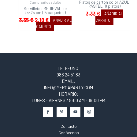
Platos de carton color AZUL
Cumpleaños adulto
PASTEL (8 platos)
Servilletas MEDIEVAL de
25×25 cm ( 6 paquetes)
3,33
€
AÑADIR AL
3,35
€
2,18
€
AÑADIR AL
CARRITO
CARRITO
TELÉFONO:
986 24 51 83
EMAIL:
INFO@MERCAPARTY.COM
HORARIO:
LUNES - VIERNES / 9:00 AM - 18:00 PM
Contacto
Conócenos