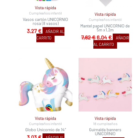
Vista rápida
Cumpleaños infantil
Vista rápida
Vasos cartón UNICORNIO
Cumpleaños infantil
rosa (8 vasos)
Mantel papel UNICORNIO de
5m x1,2m
3,27
€
AÑADIR AL
7,62
€
6,04
€
CARRITO
AÑADIR
AL CARRITO
Vista rápida
Vista rápida
Cumpleaños infantil
18 cumpleaños
Globo Unicornio de 14″
Guirnalda banners
UNICORNIO
3,03
€
AÑADIR AL