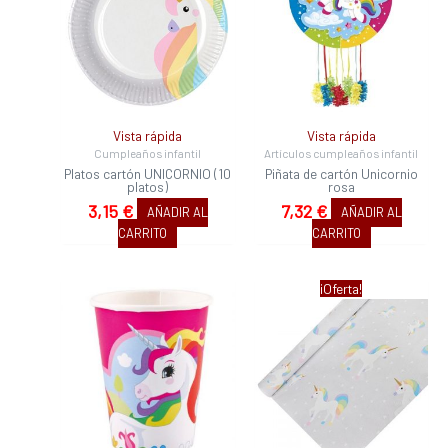
Vista rápida
Vista rápida
Cumpleaños infantil
Artículos cumpleaños infantil
Platos cartón UNICORNIO (10
Piñata de cartón Unicornio
platos)
rosa
3,15
€
7,32
€
AÑADIR AL
AÑADIR AL
CARRITO
CARRITO
El
El
¡Oferta!
precio
precio
original
actual
era:
es:
7,62 €.
6,04 €.