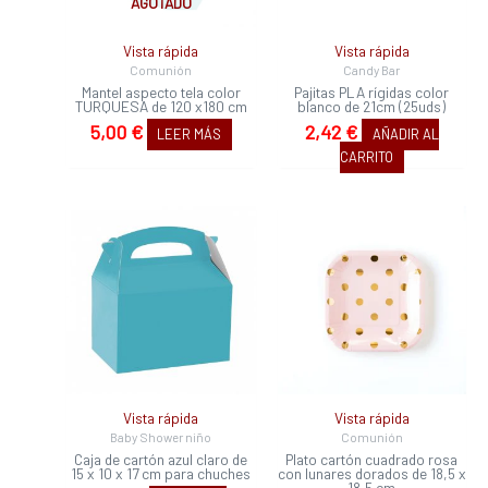
AGOTADO
Vista rápida
Vista rápida
Comunión
Candy Bar
Mantel aspecto tela color
Pajitas PLA rí­gidas color
TURQUESA de 120 x180 cm
blanco de 21cm (25uds)
5,00
€
2,42
€
LEER MÁS
AÑADIR AL
CARRITO
Vista rápida
Vista rápida
Baby Shower niño
Comunión
Caja de cartón azul claro de
Plato cartón cuadrado rosa
15 x 10 x 17 cm para chuches
con lunares dorados de 18,5 x
18,5 cm