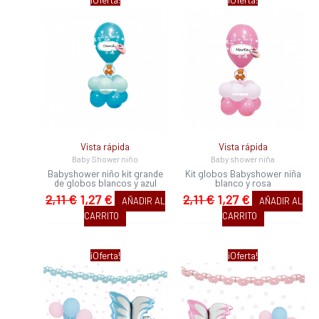
precio
precio
precio
precio
original
actual
original
actual
era:
es:
era:
es:
2,11 €.
1,27 €.
2,11 €.
1,27 €.
Vista rápida
Vista rápida
Baby Shower niño
Baby shower niña
Babyshower niño kit grande
Kit globos Babyshower niña
de globos blancos y azul
blanco y rosa
2,11
€
1,27
€
2,11
€
1,27
€
AÑADIR AL
AÑADIR AL
CARRITO
CARRITO
El
El
El
El
¡Oferta!
¡Oferta!
precio
precio
precio
precio
original
actual
original
actual
era:
es:
era:
es: