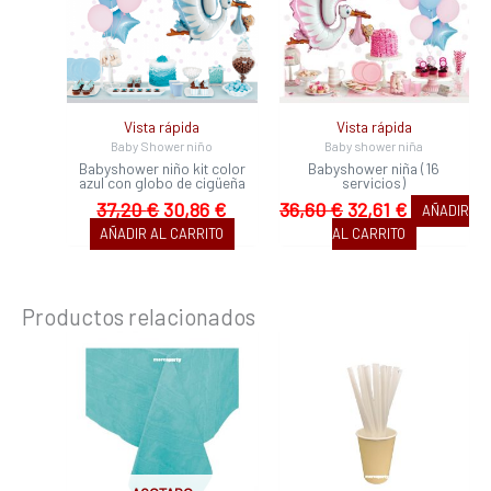
37,20 €.
30,86 €.
36,60 €.
32,61 €.
Vista rápida
Vista rápida
Baby Shower niño
Baby shower niña
Babyshower niño kit color
Babyshower niña (16
azul con globo de cigüeña
servicios)
37,20
€
30,86
€
36,60
€
32,61
€
AÑADIR
AÑADIR AL CARRITO
AL CARRITO
Productos relacionados