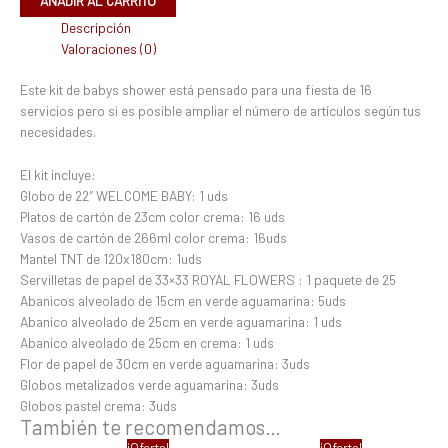
AÑADIR AL CARRITO
Descripción
Valoraciones (0)
Este kit de babys shower está pensado para una fiesta de 16
servicios pero si es posible ampliar el número de artículos según tus
necesidades.
El kit incluye:
Globo de 22″ WELCOME BABY: 1 uds
Platos de cartón de 23cm color crema: 16 uds
Vasos de cartón de 266ml color crema: 16uds
Mantel TNT de 120x180cm: 1uds
Servilletas de papel de 33×33 ROYAL FLOWERS : 1 paquete de 25
Abanicos alveolado de 15cm en verde aguamarina: 5uds
Abanico alveolado de 25cm en verde aguamarina: 1 uds
Abanico alveolado de 25cm en crema: 1 uds
Flor de papel de 30cm en verde aguamarina: 3uds
Globos metalizados verde aguamarina: 3uds
Globos pastel crema: 3uds
También te recomendamos…
El
El
El
El
¡Oferta!
¡Oferta!